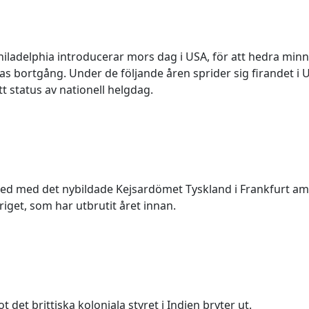
hiladelphia introducerar mors dag i USA, för att hedra minn
s bortgång. Under de följande åren sprider sig firandet i 
t status av nationell helgdag.
fred med det nybildade Kejsardömet Tyskland i Frankfurt am 
riget, som har utbrutit året innan.
det brittiska koloniala styret i Indien bryter ut.