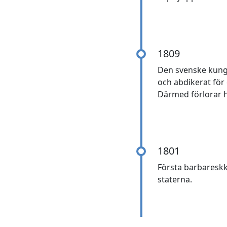
1809
Den svenske kunge
och abdikerat för
Därmed förlorar ha
1801
Första barbareskk
staterna.