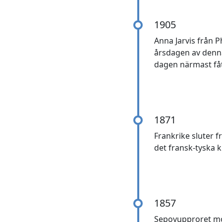
1905
Anna Jarvis från P
årsdagen av denna
dagen närmast fåt
1871
Frankrike sluter 
det fransk-tyska k
1857
Sepoyupproret mot 