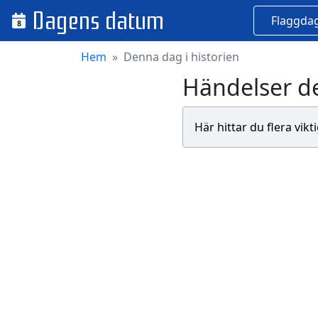
Dagens datum
Flaggda
8
Hem
Denna dag i historien
Händelser d
Här hittar du flera vik