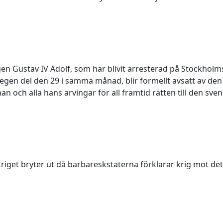
n Gustav IV Adolf, som har blivit arresterad på Stockholm
 egen del den 29 i samma månad, blir formellt avsatt av de
n och alla hans arvingar för all framtid rätten till den sve
riget bryter ut då barbareskstaterna förklarar krig mot de