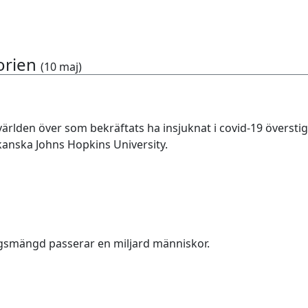
orien
(10 maj)
ärlden över som bekräftats ha insjuknat i covid-19 överstige
ikanska Johns Hopkins University.
gsmängd passerar en miljard människor.