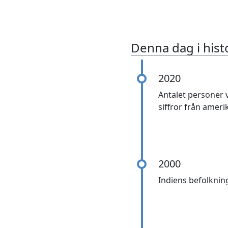
Denna dag i hist
2020
Antalet personer v
siffror från amer
2000
Indiens befolknin