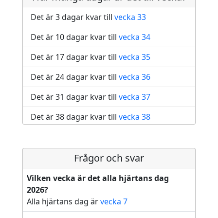
Det är 3 dagar kvar till
vecka 33
Det är 10 dagar kvar till
vecka 34
Det är 17 dagar kvar till
vecka 35
Det är 24 dagar kvar till
vecka 36
Det är 31 dagar kvar till
vecka 37
Det är 38 dagar kvar till
vecka 38
Det är 45 dagar kvar till
vecka 39
Det är 52 dagar kvar till
Frågor och svar
vecka 40
Det är 59 dagar kvar till
vecka 41
Vilken vecka är det alla hjärtans dag
2026?
Det är 66 dagar kvar till
vecka 42
Alla hjärtans dag är
vecka 7
Det är 73 dagar kvar till
vecka 43