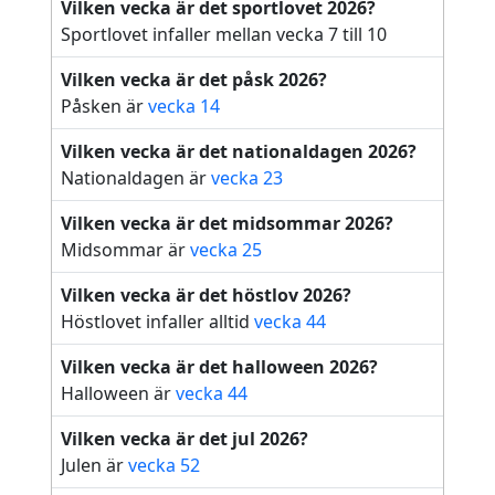
Vilken vecka är det sportlovet 2026?
Sportlovet infaller mellan vecka 7 till 10
Det är 80 dagar kvar till
vecka 44
Vilken vecka är det påsk 2026?
Det är 87 dagar kvar till
vecka 45
Påsken är
vecka 14
Det är 94 dagar kvar till
vecka 46
Vilken vecka är det nationaldagen 2026?
Nationaldagen är
Det är 101 dagar kvar till
vecka 23
vecka 47
Vilken vecka är det midsommar 2026?
Det är 108 dagar kvar till
vecka 48
Midsommar är
vecka 25
Det är 115 dagar kvar till
vecka 49
Vilken vecka är det höstlov 2026?
Det är 122 dagar kvar till
vecka 50
Höstlovet infaller alltid
vecka 44
Det är 129 dagar kvar till
vecka 51
Vilken vecka är det halloween 2026?
Halloween är
vecka 44
Det är 136 dagar kvar till
vecka 52
Vilken vecka är det jul 2026?
Det är 143 dagar kvar till
vecka 53
Julen är
vecka 52