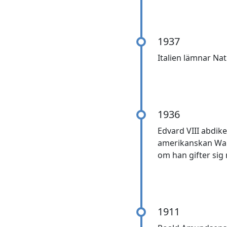
1937
Italien lämnar Na
1936
Edvard VIII abdike
amerikanskan Wall
om han gifter sig
1911