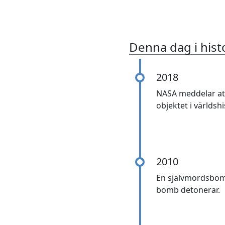
Denna dag i hist
2018
NASA meddelar att
objektet i världsh
2010
En självmordsbomb
bomb detonerar.