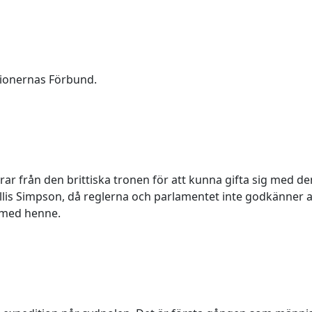
tionernas Förbund.
rar från den brittiska tronen för att kunna gifta sig med de
is Simpson, då reglerna och parlamentet inte godkänner at
 med henne.