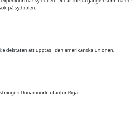
expedition når sydpolen. Det är första gången som männis
ök på sydpolen.
19:e delstaten att upptas i den amerikanska unionen.
fästningen Dünamünde utanför Riga.