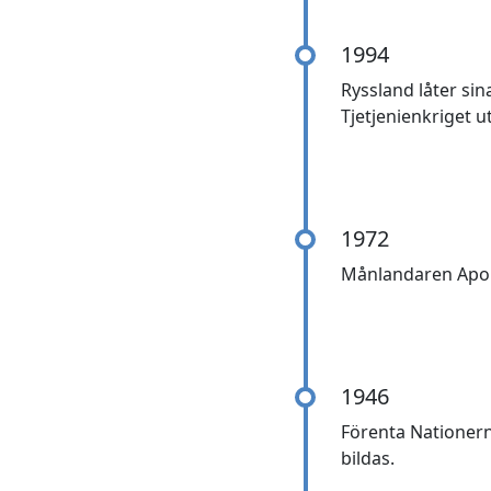
1994
Ryssland låter sin
Tjetjenienkriget ut
1972
Månlandaren Apol
1946
Förenta Nationern
bildas.