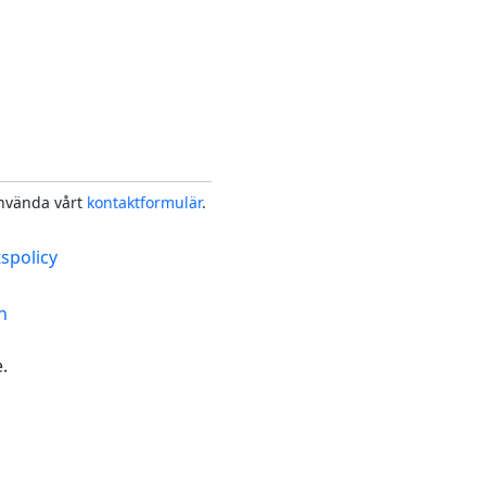
använda vårt
kontaktformulär
.
tspolicy
n
.