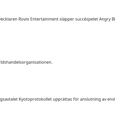
vecklaren Rovio Entertainment släpper succéspelet Angry Bir
rldshandelsorganisationen.
savtalet Kyotoprotokollet upprättas för anslutning av enski