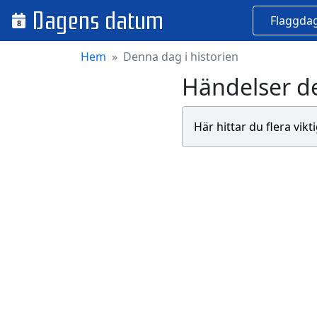
Dagens datum
Flaggda
8
Hem
Denna dag i historien
Händelser d
Här hittar du flera vik