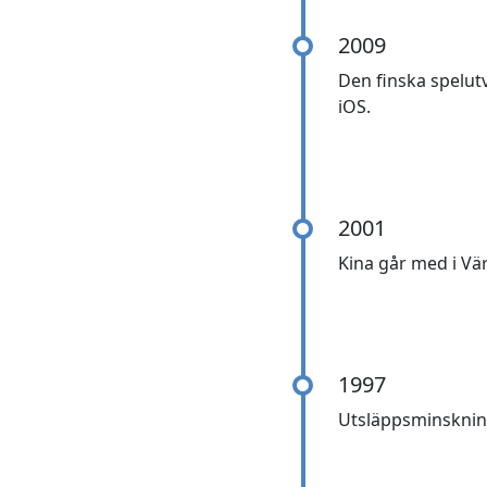
2009
Den finska spelut
iOS.
2001
Kina går med i Vä
1997
Utsläppsminskning