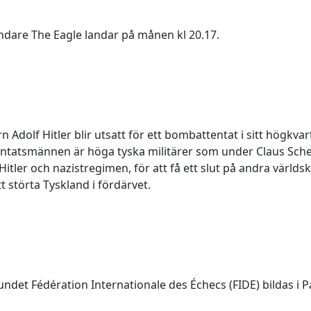
ndare The Eagle landar på månen kl 20.17.
n Adolf Hitler blir utsatt för ett bombattentat i sitt högkvar
entatsmännen är höga tyska militärer som under Claus Sch
 Hitler och nazistregimen, för att få ett slut på andra världs
tt störta Tyskland i fördärvet.
det Fédération Internationale des Échecs (FIDE) bildas i Pa