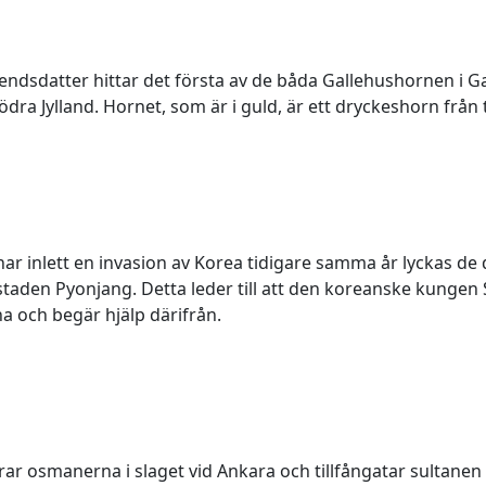
Svendsdatter hittar det första av de båda Gallehushornen i 
ra Jylland. Hornet, som är i guld, är ett dryckeshorn från t
ar inlett en invasion av Korea tidigare samma år lyckas de
aden Pyonjang. Detta leder till att den koreanske kungen S
a och begär hjälp därifrån.
r osmanerna i slaget vid Ankara och tillfångatar sultanen B