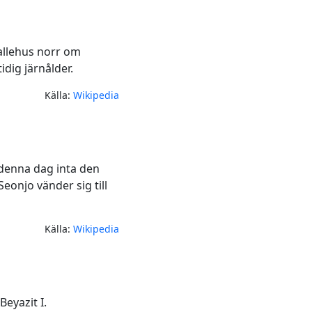
Gallehus norr om
idig järnålder.
Källa:
Wikipedia
 denna dag inta den
eonjo vänder sig till
Källa:
Wikipedia
eyazit I.