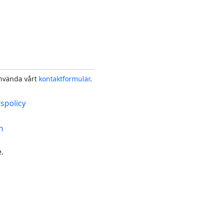
använda vårt
kontaktformulär
.
tspolicy
n
.