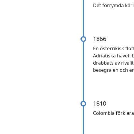
Det förrymda kärl
1866
En österrikisk flo
Adriatiska havet. 
drabbats av rival
besegra en och en
1810
Colombia förklarar