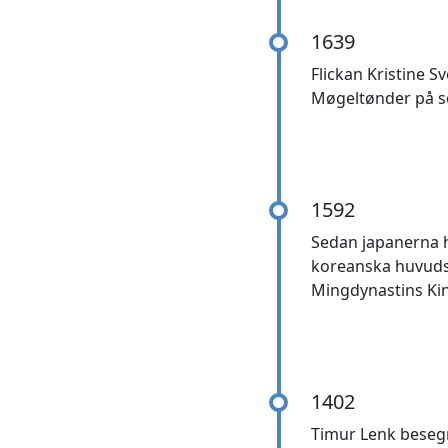
1639
Flickan Kristine 
Møgeltønder på söd
1592
Sedan japanerna h
koreanska huvudst
Mingdynastins Kin
1402
Timur Lenk besegra