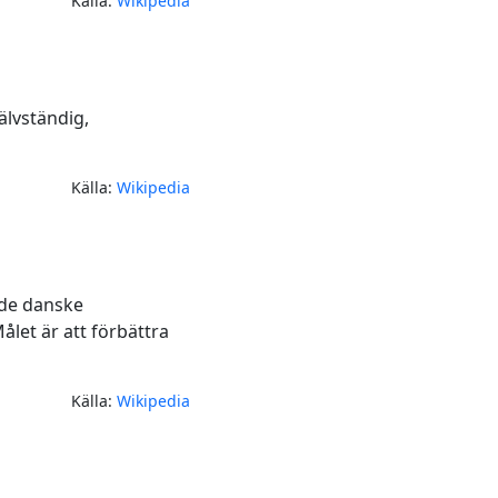
Källa:
Wikipedia
älvständig,
Källa:
Wikipedia
nde danske
let är att förbättra
Källa:
Wikipedia