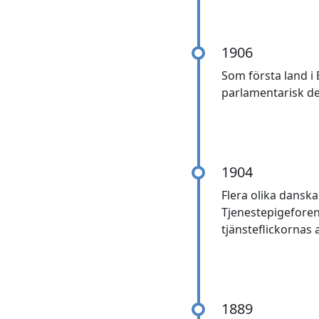
1906
Som första land i 
parlamentarisk de
1904
Flera olika dansk
Tjenestepigeforen
tjänsteflickornas
1889