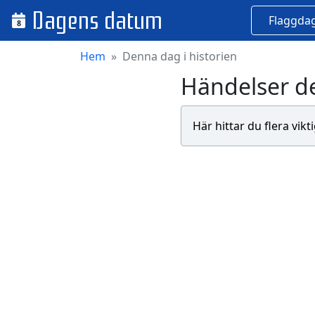
Dagens datum
Flaggda
8
Hem
Denna dag i historien
Händelser de
Här hittar du flera vikt