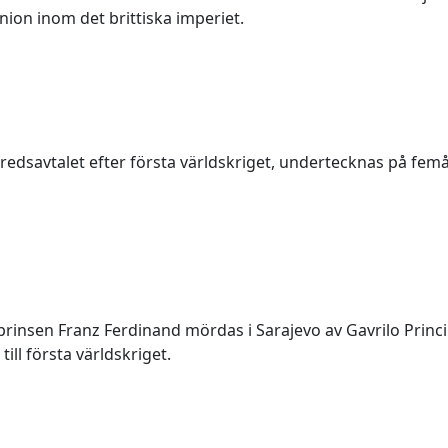
on inom det brittiska imperiet.
fredsavtalet efter första världskriget, undertecknas på fem
rinsen Franz Ferdinand mördas i Sarajevo av Gavrilo Princip
ill första världskriget.