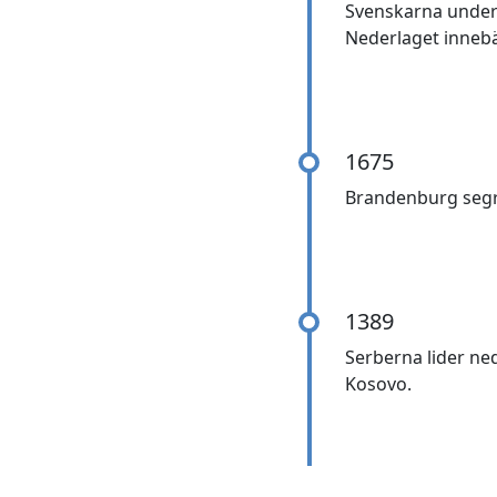
Svenskarna under K
Nederlaget innebä
1675
Brandenburg segra
1389
Serberna lider ned
Kosovo.