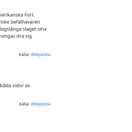
amerikanska Fort
anske befälhavaren
 dagslånga slaget sina
tvingas dra sig
Källa:
Wikipedia
 båda sidor av
Källa:
Wikipedia