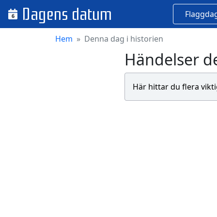
Dagens datum
Flaggda
6
Hem
Denna dag i historien
Händelser de
Här hittar du flera vikt