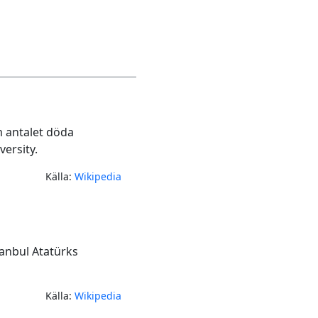
m antalet döda
versity.
Källa:
Wikipedia
anbul Atatürks
Källa:
Wikipedia