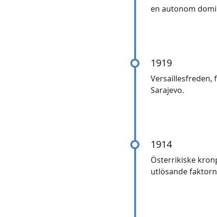
en autonom domini
1919
Versaillesfreden, 
Sarajevo.
1914
Österrikiske kronp
utlösande faktorn t