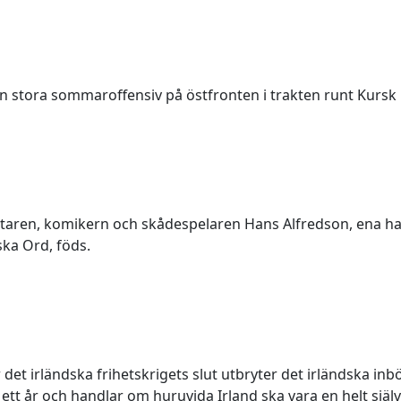
in stora sommaroffensiv på östfronten i trakten runt Kursk
ttaren, komikern och skådespelaren Hans Alfredson, ena h
ka Ord, föds.
r det irländska frihetskrigets slut utbryter det irländska in
ett år och handlar om huruvida Irland ska vara en helt själv