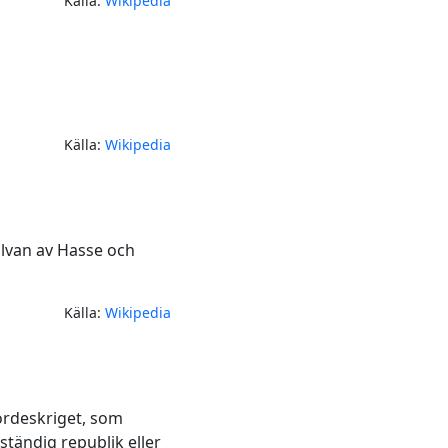
Källa:
Wikipedia
Källa:
Wikipedia
alvan av Hasse och
Källa:
Wikipedia
bördeskriget, som
ständig republik eller