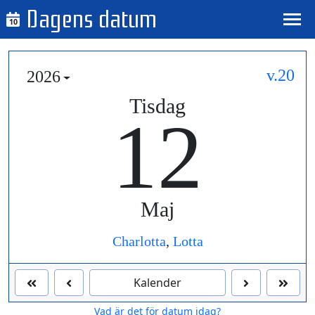
Dagens datum
10
v.20
2026
Tisdag
12
Maj
Charlotta
,
Lotta
Kalender
Vad är det för datum idag?