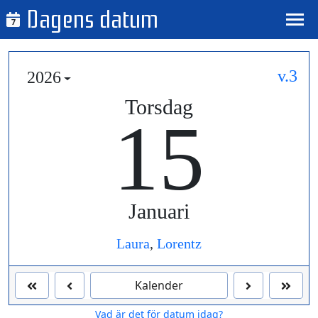
Dagens datum
7
v.3
2026
Torsdag
15
Januari
Laura
,
Lorentz
Kalender
Vad är det för datum idag?