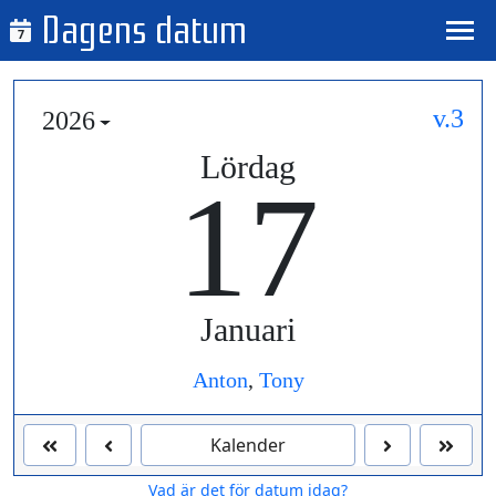
Dagens datum
7
v.3
2026
Lördag
17
Januari
Anton
,
Tony
Kalender
Vad är det för datum idag?