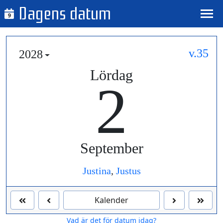
Dagens datum
9
v.35
2028
Lördag
2
September
Justina
,
Justus
Kalender
Vad är det för datum idag?