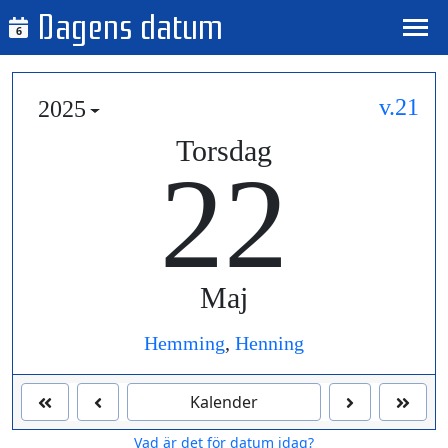
Dagens datum
6
v.21
2025
Torsdag
22
Maj
Hemming
,
Henning
Kalender
Vad är det för datum idag?