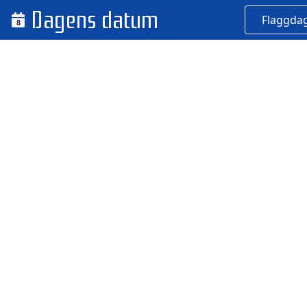
Dagens datum
Flaggda
8