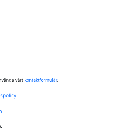
använda vårt
kontaktformulär
.
tspolicy
n
.