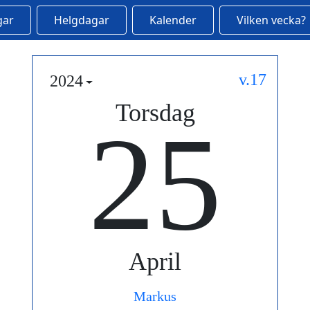
gar
Helgdagar
Kalender
Vilken vecka?
v.17
2024
Torsdag
25
April
Markus