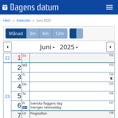
Dagens datum
7
Hem
Kalender
Juni 2025
Månad
3m
6m
12m
Juni
2025
Sö
152
1
22
Må
153
2
Ti
154
3
On
155
4
To
156
5
23
Fr
157
Svenska flaggans dag
6
Sveriges nationaldag
Lö
158
Pingstafton
7