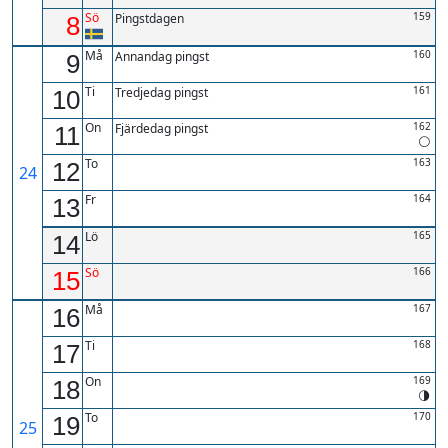
Sö
159
Pingstdagen
8
Må
160
Annandag pingst
9
Ti
161
Tredjedag pingst
10
On
162
Fjärdedag pingst
11
To
163
12
24
Fr
164
13
Lö
165
14
Sö
166
15
Må
167
16
Ti
168
17
On
169
18
To
170
19
25