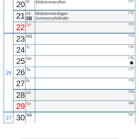
Fr
171
Midsommarafton
20
Lö
172
Midsommardagen
21
Sommarsolståndet
Sö
173
22
Må
174
23
Ti
175
24
On
176
25
To
177
26
26
Fr
178
27
Lö
179
28
Sö
180
29
Må
181
30
27