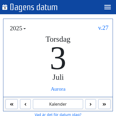
Dagens datum
9
v.27
2025
Torsdag
3
Juli
Aurora
Kalender
Vad är det för datum idag?