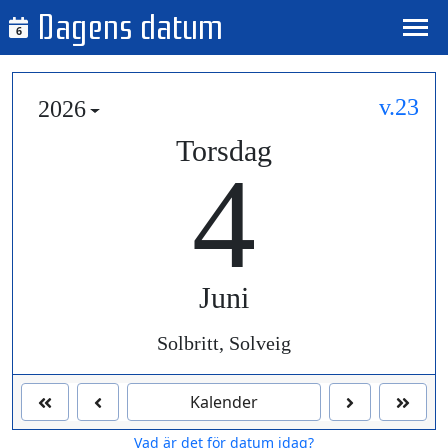
Dagens datum
6
v.23
2026
Torsdag
4
Juni
Solbritt, Solveig
Kalender
Vad är det för datum idag?